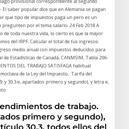
l pago provisional correspondiente al segundo
- El saber popular dice que en Alemania se pagan
mir que tipo de impuestos paga un pero es un
pregunten por el tema salario. 24 Feb 2018 A
 de toda nuestra vida, lo cierto es que la mayor
mos del IRPF: Calcular el total de tus ingresos:
Ingreso medio anual con impuestos deducidos para
al de Estadísticas de Canadá, CANMSIM, Tabla 206-
ENTOS DEL TRABAJO SATISFAGA habitual
cimoctava de la Ley del Impuesto, Tarifa del
; y 30.3.e, apartados primero y segundo), y letra e,
exto
Rendimientos de trabajo.
rtados primero y segundo),
rtículo 30.3, todos ellos del