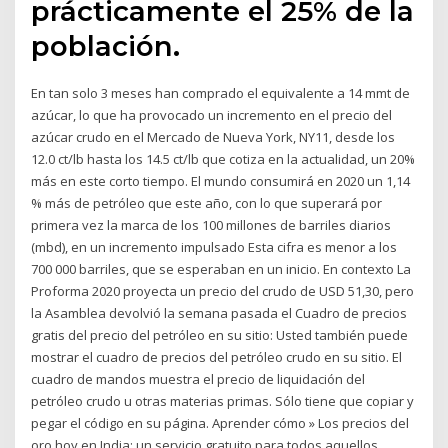
prácticamente el 25% de la
población.
En tan solo 3 meses han comprado el equivalente a 14 mmt de
azúcar, lo que ha provocado un incremento en el precio del
azúcar crudo en el Mercado de Nueva York, NY11, desde los
12.0 ct/lb hasta los 14.5 ct/lb que cotiza en la actualidad, un 20%
más en este corto tiempo. El mundo consumirá en 2020 un 1,14
% más de petróleo que este año, con lo que superará por
primera vez la marca de los 100 millones de barriles diarios
(mbd), en un incremento impulsado Esta cifra es menor a los
700 000 barriles, que se esperaban en un inicio. En contexto La
Proforma 2020 proyecta un precio del crudo de USD 51,30, pero
la Asamblea devolvió la semana pasada el Cuadro de precios
gratis del precio del petróleo en su sitio: Usted también puede
mostrar el cuadro de precios del petróleo crudo en su sitio. El
cuadro de mandos muestra el precio de liquidación del
petróleo crudo u otras materias primas. Sólo tiene que copiar y
pegar el código en su página. Aprender cómo » Los precios del
oro hoy en India: un servicio gratuito para todos aquellos